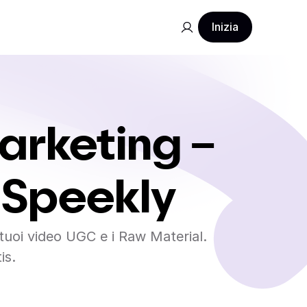
Inizia
arketing –
o Speekly
i tuoi video UGC e i Raw Material.
is.