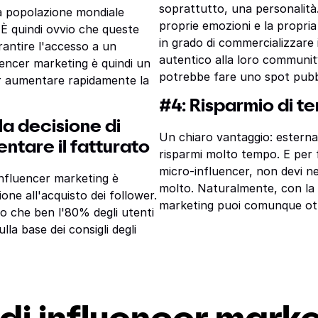
soprattutto, una personalità. 
la popolazione mondiale
proprie emozioni e la propria
. È quindi ovvio che queste
in grado di commercializzare 
antire l'accesso a un
autentico alla loro communit
uencer marketing è quindi un
potrebbe fare uno spot pubbli
r aumentare rapidamente la
#4: Risparmio di t
la decisione di
Un chiaro vantaggio: esternal
ntare il fatturato
risparmi molto tempo. E per 
micro-influencer, non devi
influencer marketing è
molto. Naturalmente, con la
one all'acquisto dei follower.
marketing puoi comunque otte
o che ben l'80% degli utenti
lla base dei consigli degli