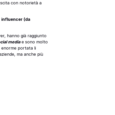
escita con notorietà a
 influencer (da
wer, hanno già raggiunto
ocial media
e sono molto
ro enorme portata li
 aziende, ma anche più