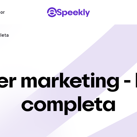
tor
leta
er marketing -
completa