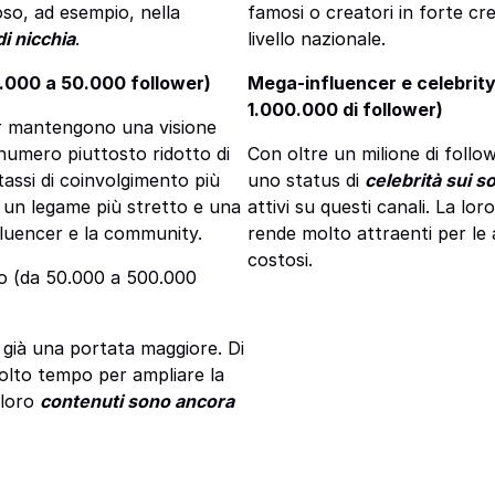
so, ad esempio, nella
famosi o creatori in forte cr
i nicchia
.
livello nazionale.
0.000 a 50.000 follower)
Mega-influencer e celebrity
1.000.000 di follower)
r mantengono una visione
 numero piuttosto ridotto di
Con oltre un milione di follo
assi di coinvolgimento più
uno status di
celebrità sui s
e un legame più stretto e una
attivi su questi canali. La lo
nfluencer e la community.
rende molto attraenti per le
costosi.
llo (da 50.000 a 500.000
 già una portata maggiore. Di
olto tempo per ampliare la
 loro
contenuti sono ancora
.