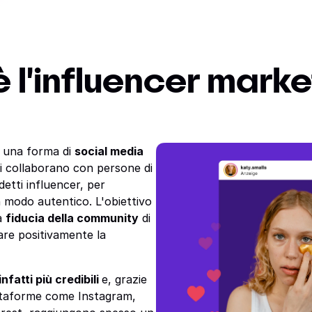
è l'influencer marke
è una forma di
social media
hi collaborano con persone di
detti influencer, per
 modo autentico. L'obiettivo
la
fiducia della community
di
are positivamente la
nfatti più credibili
e, grazie
attaforme come Instagram,